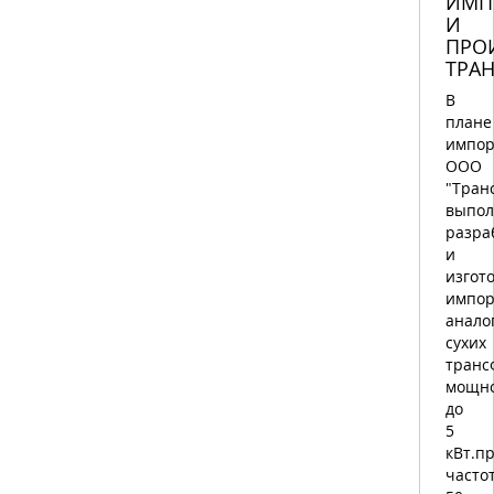
ИМП
И
ПРО
ТРА
В
плане
импор
ООО
"Тран
выпол
разра
и
изгот
импор
анало
сухих
транс
мощн
до
5
кВт.п
часто