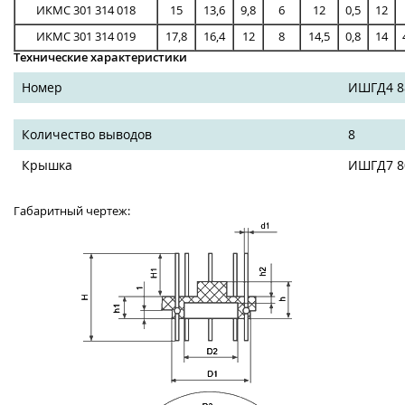
ИКМС 301 314 018
15
13,6
9,8
6
12
0,5
12
ИКМС 301 314 019
17,8
16,4
12
8
14,5
0,8
14
Технические характеристики
Номер
ИШГД4 88
Количество выводов
8
Крышка
ИШГД7 80
Габаритный чертеж: