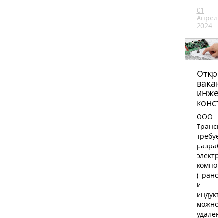
01
Апрел
2024
Откр
вака
инже
конс
ООО
Транс
требу
разра
элект
компо
(тран
и
индук
можн
удалё