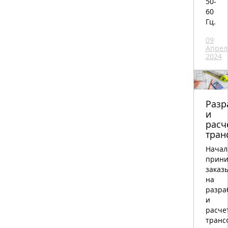
50-
60
Гц.
09
Апрел
2024
Разр
и
расч
тран
Начал
прини
заказ
на
разра
и
расче
транс