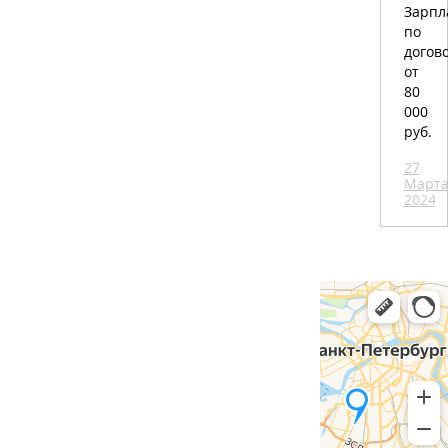
Зарпл
по
догов
от
80
000
руб.
27
Март
2024