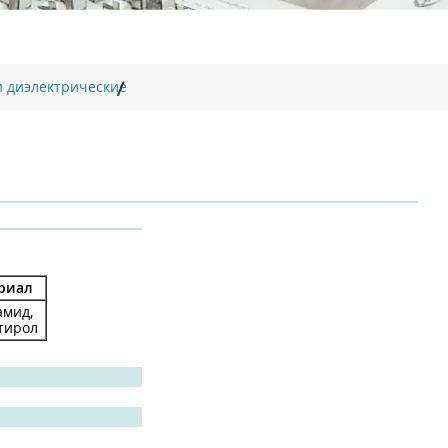
и диэлектрические
риал
амид,
тирол