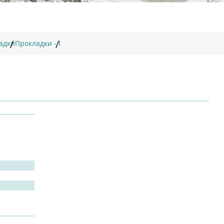
адки
Прокладки - I