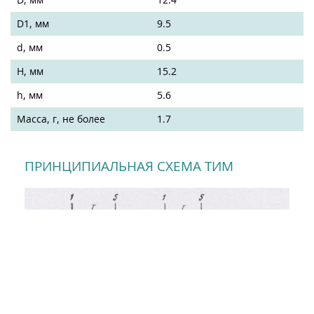
D1, мм
9.5
d, мм
0.5
H, мм
15.2
h, мм
5.6
Масса, г, не более
1.7
ПРИНЦИПИАЛЬНАЯ СХЕМА ТИМ