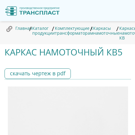
Главная
Каталог
Комплектующие к
Каркасы
Каркас
продукции
трансформаторам
намоточные
намот
КВ
КАРКАС НАМОТОЧНЫЙ КВ5
скачать чертеж в pdf