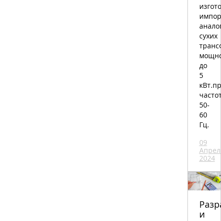
изгот
импор
анало
сухих
транс
мощн
до
5
кВт.п
часто
50-
60
Гц.
09
Апрел
2024
Разр
и