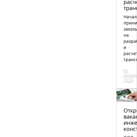
расч
тран
Начал
прини
заказ
на
разра
и
расче
транс
01
Апрел
2024
Откр
вака
инже
конс