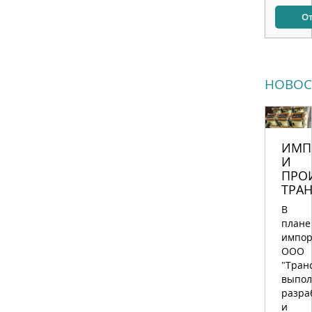
НОВОС
ИМП
И
ПРО
ТРА
В
плане
импор
ООО
"Тран
выпол
разра
и