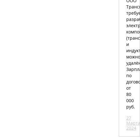
ООО
Транс
требу
разра
элект
компо
(тран
и
индук
можн
удалё
Зарпл
по
догов
от
80
000
руб.
27
Март
2024