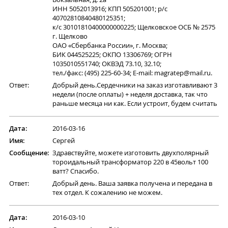
ИНН 5052013916; КПП 505201001; р/с
40702810840480125351;
к/с 30101810400000000225; Щелковское ОСБ № 2575
г. Щелково
ОАО «Сбербанка России», г. Москва;
БИК 044525225; ОКПО 13306769; ОГРН
1035010551740; ОКВЭД 73.10, 32.10;
тел./факс: (495) 225-60-34; E-mail: magratep@mail.ru.
Ответ:
Добрый день.Сердечники на заказ изготавливают 3
недели (после оплаты) + неделя доставка, так что
раньше месяца ни как. Если устроит, будем считать
Дата:
2016-03-16
Имя:
Сергей
Сообщение:
Здравствуйте, можете изготовить двухполярный
тороидальный трансформатор 220 в 45вольт 100
ватт? Спасибо.
Ответ:
Добрый день. Ваша заявка получена и передана в
тех отдел. К сожалению не можем.
Дата:
2016-03-10