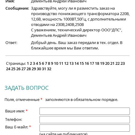
Имя:
Дементьев Андрей Иванович
Сообщение:
Здравствуйте, могу ли я разместить заказ на
производство понижающего трансформатора 220В,
12,6В, мощность 1000ВТ,50Гц, с дополнительными
отводами на 230В,240В,250В
С уважением, технический директор ООО"ДПС",
Дементьев Андрей Иванович
Ответ:
Добрый день. Ваш заказ передали в тех. отдел. В
ближайшее время мы Вам ответим.
Страницы:
1
2
3
4
5
6
7
8
9
10
11
12
13
14
15
16
17
18
19
20
21
22
23
24
25
26
27
28
29
30
31
32
ЗАДАТЬ ВОПРОС
Поля, отмеченные
*
заполняются в обязательном порядке.
Ваше имя:
*
Телефон:
Ваш Е-майл:
*
(на сайте не публикуется)