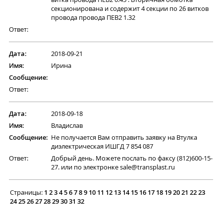
секционирована и содержит 4 секции по 26 витков
провода провода ПЕВ2 1.32
Ответ:
Дата:
2018-09-21
Имя:
Ирина
Сообщение:
Ответ:
Дата:
2018-09-18
Имя:
Владислав
Сообщение:
Не получается Вам отправить заявку на Втулка
диэлектрическая ИШГД 7 854 087
Ответ:
Добрый день. Можете послать по факсу (812)600-15-
27. или по электронке sale@transplast.ru
Страницы:
1
2
3
4
5
6
7
8
9
10
11
12
13
14
15
16
17
18
19
20
21
22
23
24
25
26
27
28
29
30
31
32