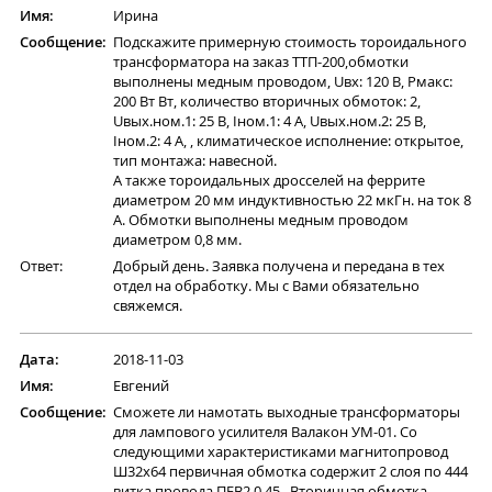
Имя:
Ирина
Сообщение:
Подскажите примерную стоимость тороидального
трансформатора на заказ ТТП-200,обмотки
выполнены медным проводом, Uвх: 120 В, Pмакс:
200 Вт Вт, количество вторичных обмоток: 2,
Uвых.ном.1: 25 В, Iном.1: 4 А, Uвых.ном.2: 25 В,
Iном.2: 4 А, , климатическое исполнение: открытое,
тип монтажа: навесной.
А также тороидальных дросселей на феррите
диаметром 20 мм индуктивностью 22 мкГн. на ток 8
А. Обмотки выполнены медным проводом
диаметром 0,8 мм.
Ответ:
Добрый день. Заявка получена и передана в тех
отдел на обработку. Мы с Вами обязательно
свяжемся.
Дата:
2018-11-03
Имя:
Евгений
Сообщение:
Сможете ли намотать выходные трансформаторы
для лампового усилителя Валакон УМ-01. Со
следующими характеристиками магнитопровод
Ш32х64 первичная обмотка содержит 2 слоя по 444
витка провода ПЕВ2 0.45 . Вторичная обмотка