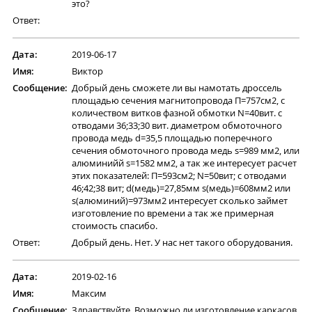
это?
Ответ:
Дата:
2019-06-17
Имя:
Виктор
Сообщение:
Добрый день сможете ли вы намотать дроcсель
площадью сечения магнитопровода П=757см2, с
количеством витков фазной обмотки N=40вит. с
отводами 36;33;30 вит. диаметром обмоточного
провода медь d=35,5 площадью поперечного
сечения обмоточного провода медь s=989 мм2, или
алюминийй s=1582 мм2, а так же интересует расчет
этих показателей: П=593см2; N=50вит; с отводами
46;42;38 вит; d(медь)=27,85мм s(медь)=608мм2 или
s(алюминий)=973мм2 интересует сколько займет
изготовление по времени а так же примерная
стоимость спасибо.
Ответ:
Добрый день. Нет. У нас нет такого оборудования.
Дата:
2019-02-16
Имя:
Максим
Сообщение:
Здравствуйте. Возможно ли изготовление каркасов